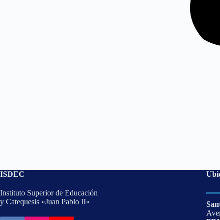
ISDEC
Ubi
Instituto Superior de Educación
y Catequesis «Juan Pablo II»
San
Aven