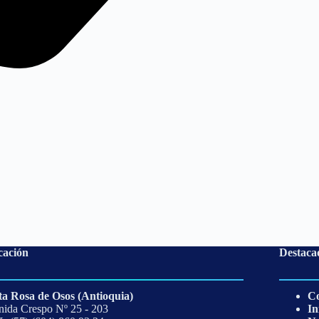
cación
Destaca
ta Rosa de Osos (Antioquia)
Co
ida Crespo Nº 25 - 203
In