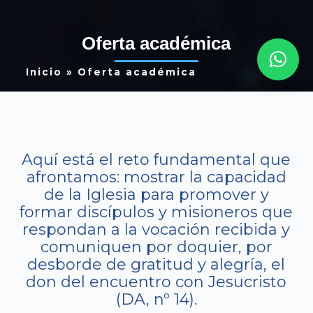
Oferta académica
Inicio
»
Oferta académica
Aquí está el reto fundamental que
afrontamos: mostrar la capacidad
de la Iglesia para promover y
formar discípulos y misioneros que
respondan a la vocación recibida y
comuniquen por doquier, por
desborde de gratitud y alegría, el
don del encuentro con Jesucristo
(DA, nº 14).