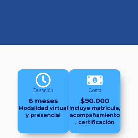
Duración
Costo
6 meses
$90.000
Modalidad virtual
Incluye matrícula,
y presencial
acompañamiento
, certificación